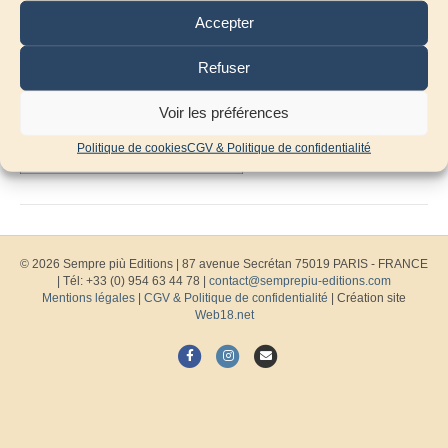
Accepter
Refuser
Voir les préférences
Politique de cookies
CGV & Politique de confidentialité
© 2026 Sempre più Editions
|
87 avenue Secrétan 75019 PARIS - FRANCE
| Tél: +33 (0) 954 63 44 78 |
contact@semprepiu-editions.com
Mentions légales
|
CGV & Politique de confidentialité
| Création site
Web18.net
F
I
E
a
n
m
c
s
a
e
t
i