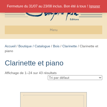
Fermeture du 31/07 au 23/08 inclus. Bon été à tous !
Ignorer
Menu
Accueil
/
Boutique / Catalogue
/
Bois
/
Clarinette
/ Clarinette et
piano
Clarinette et piano
Affichage de 1–24 sur 43 résultats