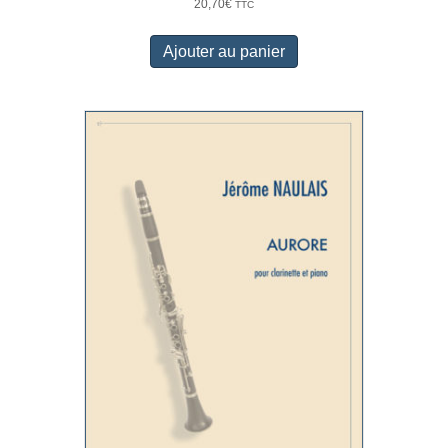
20,70
€
TTC
Ajouter au panier