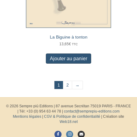
La Biguine à tonton
13,65
€
TTC
Ajouter au panier
1
2
→
© 2026 Sempre più Editions
|
87 avenue Secrétan 75019 PARIS - FRANCE
| Tél: +33 (0) 954 63 44 78 |
contact@semprepiu-editions.com
Mentions légales
|
CGV & Politique de confidentialité
| Création site
Web18.net
F
I
E