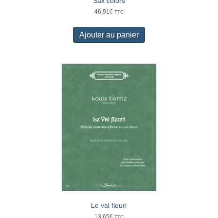
Sax colors
46,91
€
TTC
Ajouter au panier
Le val fleuri
13,65
€
TTC