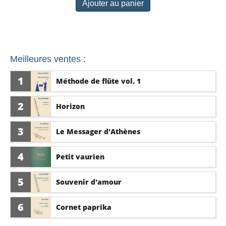
Ajouter au panier
Meilleures ventes :
1
Méthode de flûte vol. 1
2
Horizon
3
Le Messager d'Athènes
4
Petit vaurien
5
Souvenir d'amour
6
Cornet paprika