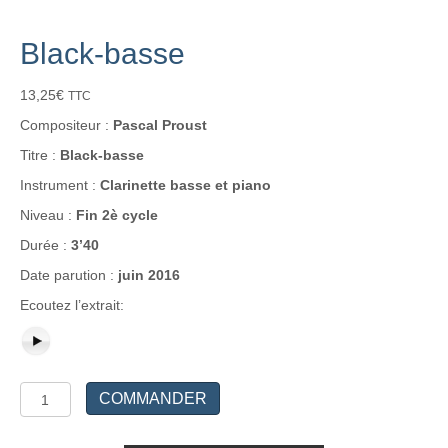
Black-basse
13,25
€
TTC
Compositeur :
Pascal Proust
Titre :
Black-basse
Instrument :
Clarinette basse et piano
Niveau :
Fin 2è cycle
Durée :
3’40
Date parution :
juin 2016
Ecoutez l’extrait:
quantité
COMMANDER
de
Black-