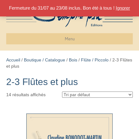
Fermeture du 31/07 au 23/08 inclus. Bon été à tous !
Ignorer
Menu
Accueil
/
Boutique / Catalogue
/
Bois
/
Flûte / Piccolo
/ 2-3 Flûtes
et plus
2-3 Flûtes et plus
14 résultats affichés