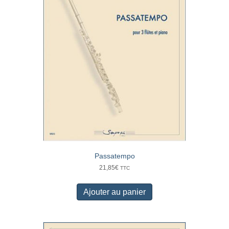
Passatempo
21,85
€
TTC
Ajouter au panier