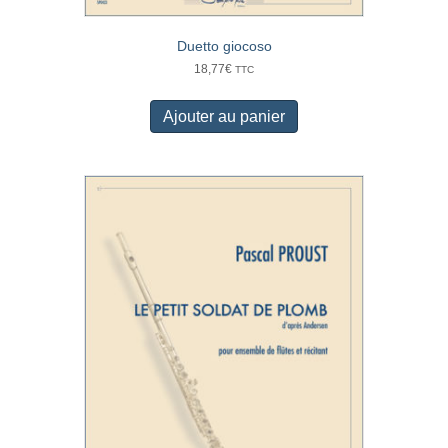
Duetto giocoso
18,77
€
TTC
Ajouter au panier