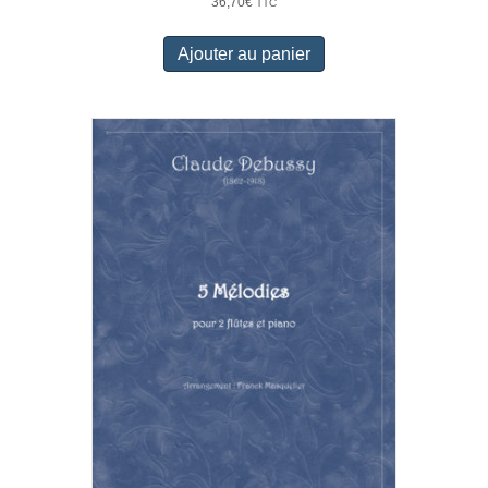
36,70
€
TTC
4.00
sur 5
Ajouter au panier