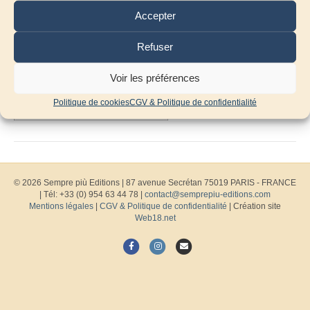
Accepter
Refuser
Voir les préférences
Politique de cookies
CGV & Politique de confidentialité
© 2026 Sempre più Editions
|
87 avenue Secrétan 75019 PARIS - FRANCE
| Tél: +33 (0) 954 63 44 78 |
contact@semprepiu-editions.com
Mentions légales
|
CGV & Politique de confidentialité
| Création site
Web18.net
F
I
E
a
n
m
c
s
a
e
t
i