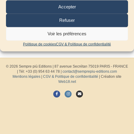
Accepter
Refuser
Voir les préférences
Politique de cookies
CGV & Politique de confidentialité
© 2026 Sempre più Editions
|
87 avenue Secrétan 75019 PARIS - FRANCE
| Tél: +33 (0) 954 63 44 78 |
contact@semprepiu-editions.com
Mentions légales
|
CGV & Politique de confidentialité
| Création site
Web18.net
F
I
E
a
n
m
c
s
a
e
t
i
b
a
l
o
g