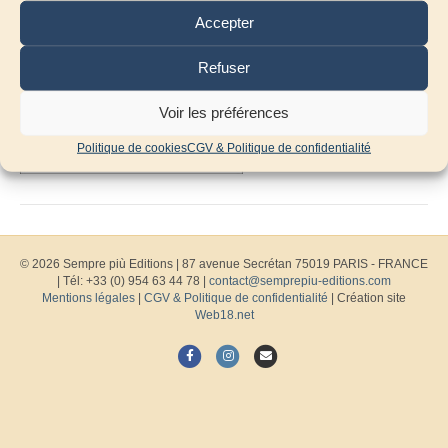
Accepter
Refuser
Voir les préférences
Politique de cookies
CGV & Politique de confidentialité
© 2026 Sempre più Editions
|
87 avenue Secrétan 75019 PARIS - FRANCE
| Tél: +33 (0) 954 63 44 78 |
contact@semprepiu-editions.com
Mentions légales
|
CGV & Politique de confidentialité
| Création site
Web18.net
F
I
E
a
n
m
c
s
a
e
t
i