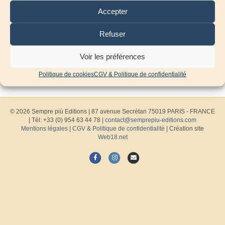
Accepter
Refuser
Voir les préférences
Politique de cookies
CGV & Politique de confidentialité
© 2026 Sempre più Editions
|
87 avenue Secrétan 75019 PARIS - FRANCE
| Tél: +33 (0) 954 63 44 78 |
contact@semprepiu-editions.com
Mentions légales
|
CGV & Politique de confidentialité
| Création site
Web18.net
F
I
E
a
n
m
c
s
a
e
t
i
b
a
l
o
g