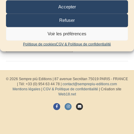
Accepter
Refuser
Voir les préférences
Politique de cookies
CGV & Politique de confidentialité
© 2026 Sempre più Editions
|
87 avenue Secrétan 75019 PARIS - FRANCE
| Tél: +33 (0) 954 63 44 78 |
contact@semprepiu-editions.com
Mentions légales
|
CGV & Politique de confidentialité
| Création site
Web18.net
F
I
E
a
n
m
c
s
a
e
t
i