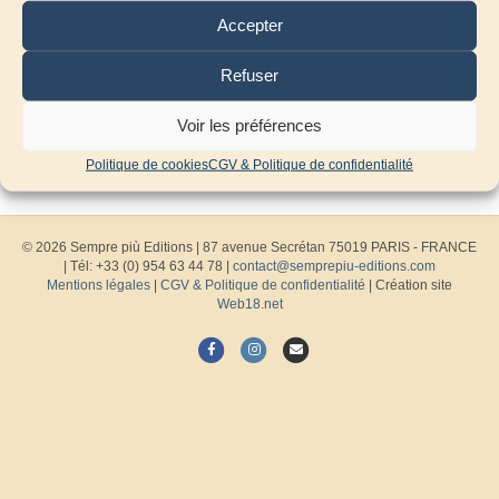
Accepter
Refuser
Voir les préférences
Politique de cookies
CGV & Politique de confidentialité
© 2026 Sempre più Editions
|
87 avenue Secrétan 75019 PARIS - FRANCE
| Tél: +33 (0) 954 63 44 78 |
contact@semprepiu-editions.com
Mentions légales
|
CGV & Politique de confidentialité
| Création site
Web18.net
F
I
E
a
n
m
c
s
a
e
t
i
b
a
l
o
g