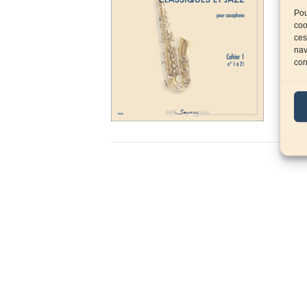
Pou
coo
ces
nav
con