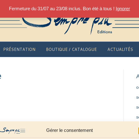
Fermeture du 31/07 au 23/08 inclus. Bon été à tous !
Ignorer
PRÉSENTATION
BOUTIQUE / CATALOGUE
ACTUALITÉS
e
A
o
s
s
s
f
Gérer le consentement
m