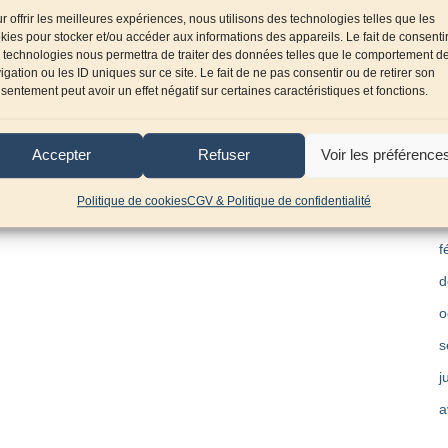
r offrir les meilleures expériences, nous utilisons des technologies telles que les
n
kies pour stocker et/ou accéder aux informations des appareils. Le fait de consenti
 technologies nous permettra de traiter des données telles que le comportement d
a
igation ou les ID uniques sur ce site. Le fait de ne pas consentir ou de retirer son
s
sentement peut avoir un effet négatif sur certaines caractéristiques et fonctions.
j
o
Accepter
Refuser
Voir les préférence
m
Politique de cookies
CGV & Politique de confidentialité
a
f
d
o
s
j
a