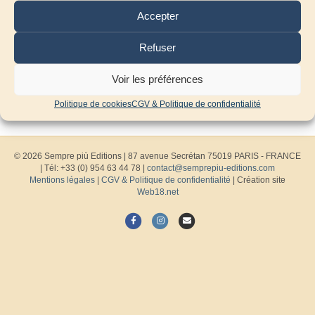
Accepter
Refuser
Voir les préférences
Politique de cookies
CGV & Politique de confidentialité
© 2026 Sempre più Editions
|
87 avenue Secrétan 75019 PARIS - FRANCE
| Tél: +33 (0) 954 63 44 78 |
contact@semprepiu-editions.com
Mentions légales
|
CGV & Politique de confidentialité
| Création site
Web18.net
F
I
E
a
n
m
c
s
a
e
t
i
b
a
l
o
g