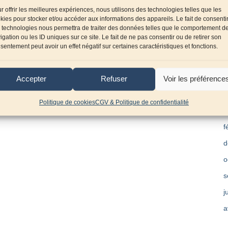
r offrir les meilleures expériences, nous utilisons des technologies telles que les
n
kies pour stocker et/ou accéder aux informations des appareils. Le fait de consenti
 technologies nous permettra de traiter des données telles que le comportement d
a
igation ou les ID uniques sur ce site. Le fait de ne pas consentir ou de retirer son
s
sentement peut avoir un effet négatif sur certaines caractéristiques et fonctions.
j
o
Accepter
Refuser
Voir les préférence
m
Politique de cookies
CGV & Politique de confidentialité
a
f
d
o
s
j
a