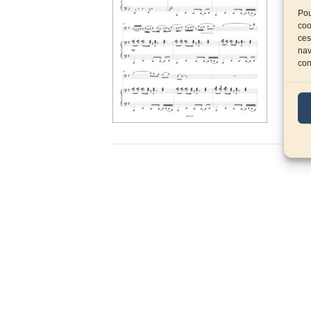
Pou
coo
ces
nav
con