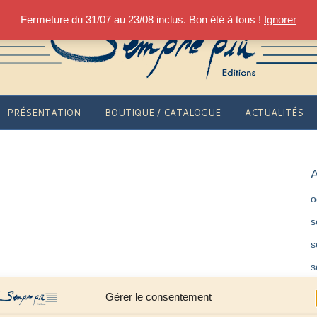
Fermeture du 31/07 au 23/08 inclus. Bon été à tous !
Ignorer
PRÉSENTATION
BOUTIQUE / CATALOGUE
ACTUALITÉS
A
o
s
s
s
f
Gérer le consentement
m