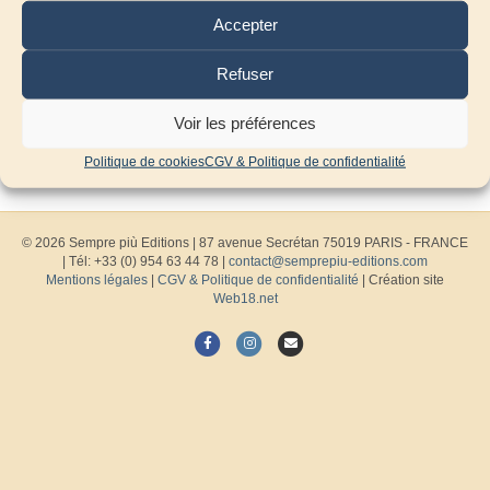
Accepter
Refuser
Voir les préférences
Politique de cookies
CGV & Politique de confidentialité
© 2026 Sempre più Editions
|
87 avenue Secrétan 75019 PARIS - FRANCE
| Tél: +33 (0) 954 63 44 78 |
contact@semprepiu-editions.com
Mentions légales
|
CGV & Politique de confidentialité
| Création site
Web18.net
F
I
E
a
n
m
c
s
a
e
t
i
b
a
l
o
g