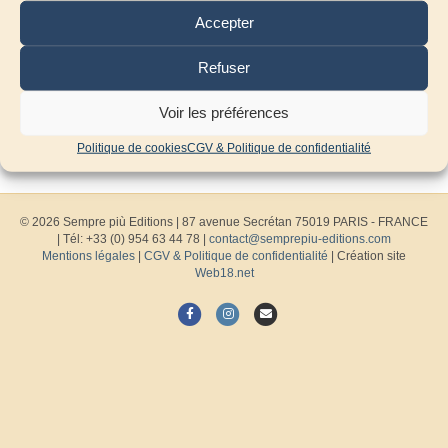
Accepter
Refuser
Voir les préférences
Politique de cookies
CGV & Politique de confidentialité
© 2026 Sempre più Editions
|
87 avenue Secrétan 75019 PARIS - FRANCE
| Tél: +33 (0) 954 63 44 78 |
contact@semprepiu-editions.com
Mentions légales
|
CGV & Politique de confidentialité
| Création site
Web18.net
F
I
E
a
n
m
c
s
a
e
t
i
b
a
l
o
g