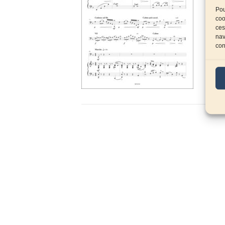
Pou
coo
ces
nav
con