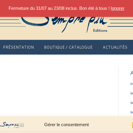
Fermeture du 31/07 au 23/08 inclus. Bon été à tous !
Ignorer
PRÉSENTATION
BOUTIQUE / CATALOGUE
ACTUALITÉS
A
o
s
s
s
f
Gérer le consentement
m