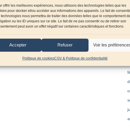
r offrir les meilleures expériences, nous utilisons des technologies telles que les
n
kies pour stocker et/ou accéder aux informations des appareils. Le fait de consenti
 technologies nous permettra de traiter des données telles que le comportement d
a
igation ou les ID uniques sur ce site. Le fait de ne pas consentir ou de retirer son
s
sentement peut avoir un effet négatif sur certaines caractéristiques et fonctions.
j
o
Accepter
Refuser
Voir les préférence
m
Politique de cookies
CGV & Politique de confidentialité
a
f
d
o
s
j
a