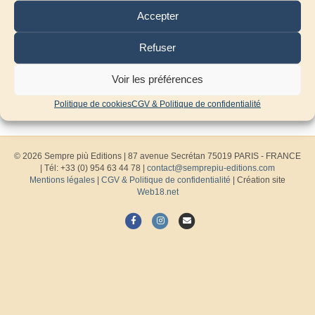
Accepter
Refuser
Voir les préférences
Politique de cookies
CGV & Politique de confidentialité
© 2026 Sempre più Editions
|
87 avenue Secrétan 75019 PARIS - FRANCE
| Tél: +33 (0) 954 63 44 78 |
contact@semprepiu-editions.com
Mentions légales
|
CGV & Politique de confidentialité
| Création site
Web18.net
F
I
E
a
n
m
c
s
a
e
t
i
b
a
l
o
g