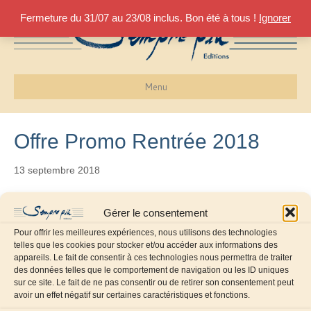
Fermeture du 31/07 au 23/08 inclus. Bon été à tous !
Ignorer
Menu
Offre Promo Rentrée 2018
13 septembre 2018
Offre promotionnelle de rentrée réservée aux professeurs :
Gérer le consentement
20% de réduction sur nos ouvrages d’enseignement
Pour offrir les meilleures expériences, nous utilisons des technologies
jusqu’au 15 novembre 2018
telles que les cookies pour stocker et/ou accéder aux informations des
Pour en bénéficier, il suffit de télécharger le bon de commande
appareils. Le fait de consentir à ces technologies nous permettra de traiter
des données telles que le comportement de navigation ou les ID uniques
en cliquant sur le lien suivant :
BdC Promo Rentrée2018.pdf
sur ce site. Le fait de ne pas consentir ou de retirer son consentement peut
puis de choisir le(s) ouvrage(s) désiré(s) dans le tableau de la
avoir un effet négatif sur certaines caractéristiques et fonctions.
page 2 et de nous le renvoyer avec votre règlement et un