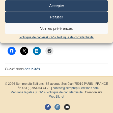
justificatif de votre profession.
Accepter
N’hésitez pas à diffuser et partager cette information auprès de
vos collègues et amis professeurs !
Refuser
Nous vous rappelons que tous nos catalogues instrumentaux
Voir les préférences
sont téléchargeables gratuitement sur notre site à la rubrique
Catalogues :
https://semprepiu-editions.com/categorie-
Politique de cookies
CGV & Politique de confidentialité
produit/catalogues-pdf/
Publié dans
Actualités
© 2026 Sempre più Editions
|
87 avenue Secrétan 75019 PARIS - FRANCE
| Tél: +33 (0) 954 63 44 78 |
contact@semprepiu-editions.com
Mentions légales
|
CGV & Politique de confidentialité
| Création site
Web18.net
F
I
E
a
n
m