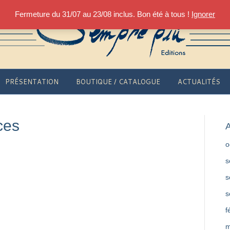
Fermeture du 31/07 au 23/08 inclus. Bon été à tous !
Ignorer
PRÉSENTATION
BOUTIQUE / CATALOGUE
ACTUALITÉS
ces
A
o
s
s
s
f
m