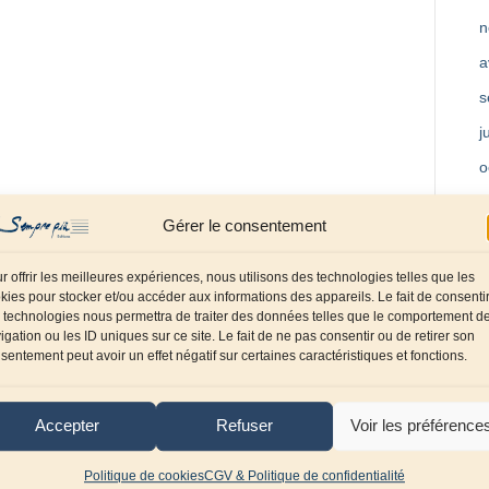
n
a
s
j
o
m
Gérer le consentement
a
f
r offrir les meilleures expériences, nous utilisons des technologies telles que les
kies pour stocker et/ou accéder aux informations des appareils. Le fait de consenti
d
 technologies nous permettra de traiter des données telles que le comportement d
igation ou les ID uniques sur ce site. Le fait de ne pas consentir ou de retirer son
o
sentement peut avoir un effet négatif sur certaines caractéristiques et fonctions.
s
j
Accepter
Refuser
Voir les préférence
a
Politique de cookies
CGV & Politique de confidentialité