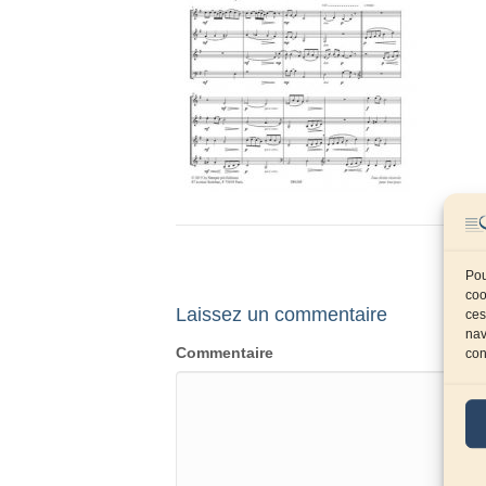
Pou
coo
Laissez un commentaire
ces
nav
Commentaire
con