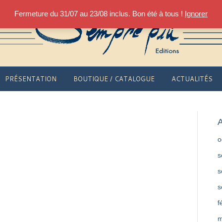
Fermeture du 31/07 au 23/08 inclus. Bon été à tous !
Ignorer
PRÉSENTATION
BOUTIQUE / CATALOGUE
ACTUALITÉS
A
o
s
s
s
f
m