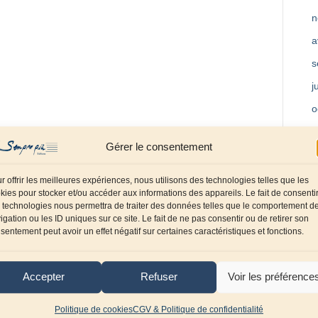
n
a
s
j
o
m
Gérer le consentement
a
f
r offrir les meilleures expériences, nous utilisons des technologies telles que les
kies pour stocker et/ou accéder aux informations des appareils. Le fait de consenti
d
 technologies nous permettra de traiter des données telles que le comportement d
igation ou les ID uniques sur ce site. Le fait de ne pas consentir ou de retirer son
o
sentement peut avoir un effet négatif sur certaines caractéristiques et fonctions.
s
j
Accepter
Refuser
Voir les préférence
a
Politique de cookies
CGV & Politique de confidentialité