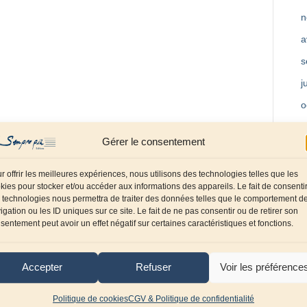
n
a
s
j
o
m
Gérer le consentement
a
f
r offrir les meilleures expériences, nous utilisons des technologies telles que les
kies pour stocker et/ou accéder aux informations des appareils. Le fait de consenti
d
 technologies nous permettra de traiter des données telles que le comportement d
igation ou les ID uniques sur ce site. Le fait de ne pas consentir ou de retirer son
o
sentement peut avoir un effet négatif sur certaines caractéristiques et fonctions.
s
j
Accepter
Refuser
Voir les préférence
a
Politique de cookies
CGV & Politique de confidentialité