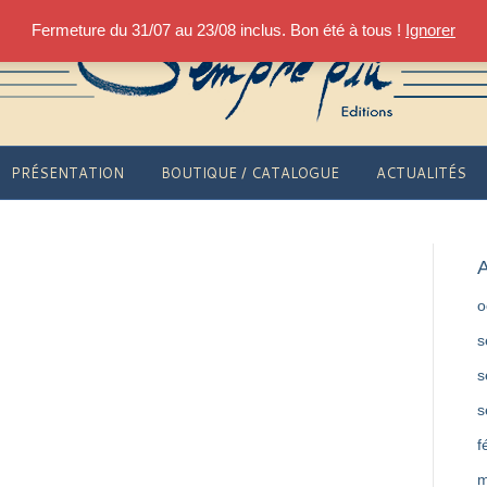
Fermeture du 31/07 au 23/08 inclus. Bon été à tous !
Ignorer
PRÉSENTATION
BOUTIQUE / CATALOGUE
ACTUALITÉS
A
o
s
s
s
f
m