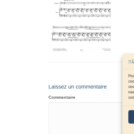
Pou
coo
Laissez un commentaire
ces
nav
Commentaire
con