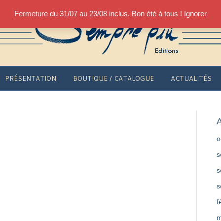
Fermeture du 31/07 au 23/08 inclus. Bon été à tous !
Ignorer
PRÉSENTATION
BOUTIQUE / CATALOGUE
ACTUALITÉS
A
o
s
s
s
f
m