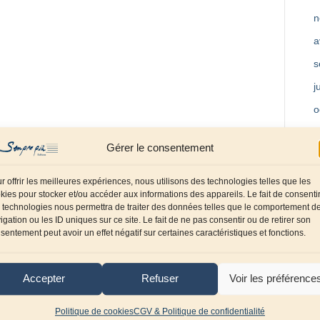
n
a
s
j
o
m
Gérer le consentement
a
f
r offrir les meilleures expériences, nous utilisons des technologies telles que les
kies pour stocker et/ou accéder aux informations des appareils. Le fait de consenti
d
 technologies nous permettra de traiter des données telles que le comportement d
igation ou les ID uniques sur ce site. Le fait de ne pas consentir ou de retirer son
o
sentement peut avoir un effet négatif sur certaines caractéristiques et fonctions.
s
j
Accepter
Refuser
Voir les préférence
a
Politique de cookies
CGV & Politique de confidentialité