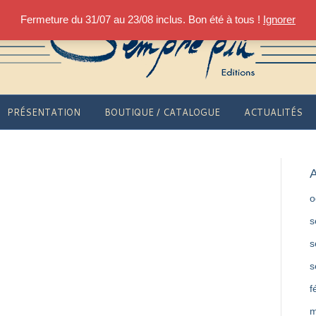
Fermeture du 31/07 au 23/08 inclus. Bon été à tous !
Ignorer
PRÉSENTATION
BOUTIQUE / CATALOGUE
ACTUALITÉS
A
o
s
s
s
f
m