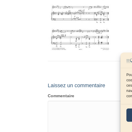
Pou
coo
Laissez un commentaire
ces
nav
Commentaire
con