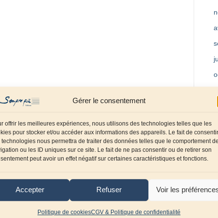
n
a
s
j
o
m
Gérer le consentement
a
f
r offrir les meilleures expériences, nous utilisons des technologies telles que les
kies pour stocker et/ou accéder aux informations des appareils. Le fait de consenti
d
 technologies nous permettra de traiter des données telles que le comportement d
igation ou les ID uniques sur ce site. Le fait de ne pas consentir ou de retirer son
o
sentement peut avoir un effet négatif sur certaines caractéristiques et fonctions.
s
j
Accepter
Refuser
Voir les préférence
a
Politique de cookies
CGV & Politique de confidentialité