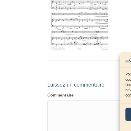
Pou
coo
Laissez un commentaire
ces
nav
Commentaire
con