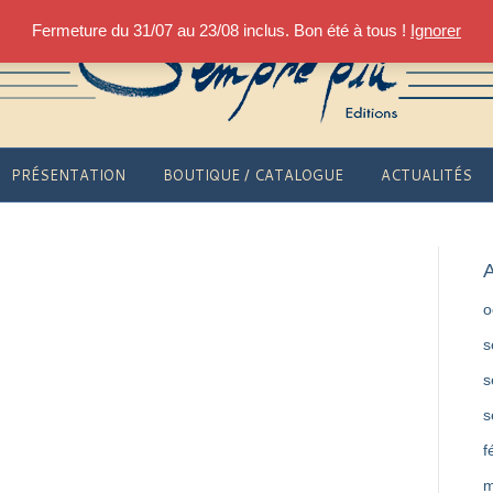
Fermeture du 31/07 au 23/08 inclus. Bon été à tous !
Ignorer
PRÉSENTATION
BOUTIQUE / CATALOGUE
ACTUALITÉS
A
o
s
s
s
f
m