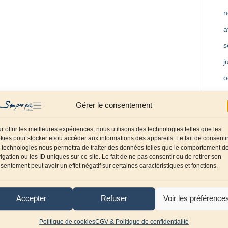
n
a
s
j
o
m
Gérer le consentement
a
f
r offrir les meilleures expériences, nous utilisons des technologies telles que les
kies pour stocker et/ou accéder aux informations des appareils. Le fait de consenti
d
 technologies nous permettra de traiter des données telles que le comportement d
igation ou les ID uniques sur ce site. Le fait de ne pas consentir ou de retirer son
o
sentement peut avoir un effet négatif sur certaines caractéristiques et fonctions.
s
j
Accepter
Refuser
Voir les préférence
a
Politique de cookies
CGV & Politique de confidentialité