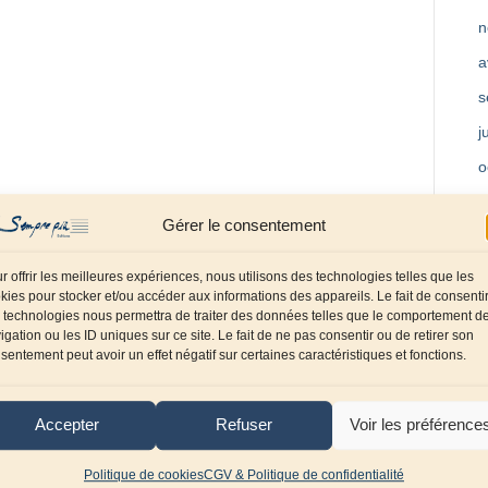
n
a
s
j
o
m
Gérer le consentement
a
f
r offrir les meilleures expériences, nous utilisons des technologies telles que les
kies pour stocker et/ou accéder aux informations des appareils. Le fait de consenti
d
 technologies nous permettra de traiter des données telles que le comportement d
igation ou les ID uniques sur ce site. Le fait de ne pas consentir ou de retirer son
o
sentement peut avoir un effet négatif sur certaines caractéristiques et fonctions.
s
j
Accepter
Refuser
Voir les préférence
a
Politique de cookies
CGV & Politique de confidentialité