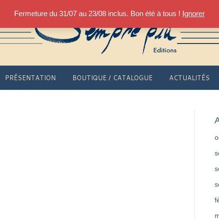
Fermeture du 31/07 au 23/08 inclus. Bon été à tous !
Ignorer
PRÉSENTATION
BOUTIQUE / CATALOGUE
ACTUALITÉS
A
o
s
s
s
f
m