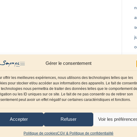
n
a
s
j
o
m
Gérer le consentement
a
f
r offrir les meilleures expériences, nous utilisons des technologies telles que les
kies pour stocker et/ou accéder aux informations des appareils. Le fait de consenti
d
 technologies nous permettra de traiter des données telles que le comportement d
igation ou les ID uniques sur ce site. Le fait de ne pas consentir ou de retirer son
o
sentement peut avoir un effet négatif sur certaines caractéristiques et fonctions.
s
j
Accepter
Refuser
Voir les préférence
a
Politique de cookies
CGV & Politique de confidentialité