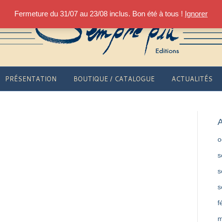
Fermeture du 31/07 au 23/08 inclus. Bon été à tous !
Ignorer
PRÉSENTATION
BOUTIQUE / CATALOGUE
ACTUALITÉS
A
o
s
s
s
f
m