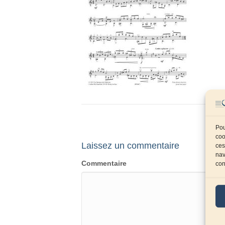
Pou
coo
Laissez un commentaire
ces
nav
Commentaire
con