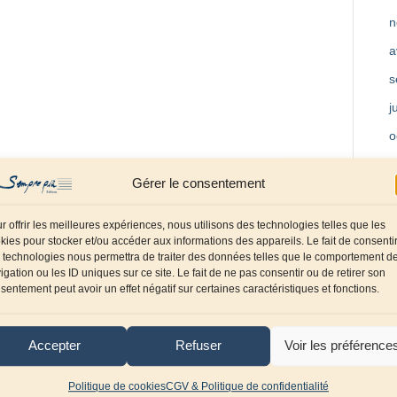
n
a
s
j
o
m
Gérer le consentement
a
f
r offrir les meilleures expériences, nous utilisons des technologies telles que les
kies pour stocker et/ou accéder aux informations des appareils. Le fait de consenti
d
 technologies nous permettra de traiter des données telles que le comportement d
igation ou les ID uniques sur ce site. Le fait de ne pas consentir ou de retirer son
o
sentement peut avoir un effet négatif sur certaines caractéristiques et fonctions.
s
j
Accepter
Refuser
Voir les préférence
a
Politique de cookies
CGV & Politique de confidentialité