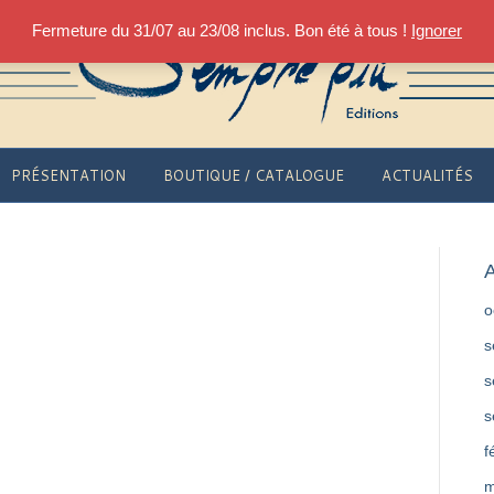
Fermeture du 31/07 au 23/08 inclus. Bon été à tous !
Ignorer
PRÉSENTATION
BOUTIQUE / CATALOGUE
ACTUALITÉS
A
o
s
s
s
f
m