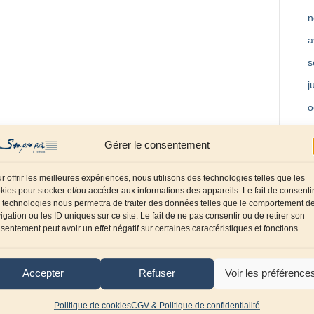
n
a
s
j
o
m
Gérer le consentement
a
f
r offrir les meilleures expériences, nous utilisons des technologies telles que les
kies pour stocker et/ou accéder aux informations des appareils. Le fait de consenti
d
 technologies nous permettra de traiter des données telles que le comportement d
igation ou les ID uniques sur ce site. Le fait de ne pas consentir ou de retirer son
o
sentement peut avoir un effet négatif sur certaines caractéristiques et fonctions.
s
j
Accepter
Refuser
Voir les préférence
a
Politique de cookies
CGV & Politique de confidentialité