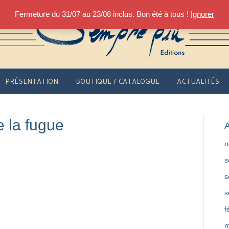
Fermeture du 31/07 au 23/08 inclus. Bon été à tous !
Ignorer
PRÉSENTATION
BOUTIQUE / CATALOGUE
ACTUALITÉS
e la fugue
A
o
s
s
s
f
m