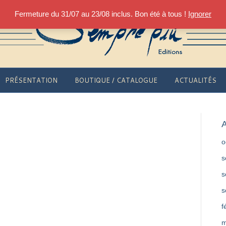
Fermeture du 31/07 au 23/08 inclus. Bon été à tous !
Ignorer
PRÉSENTATION
BOUTIQUE / CATALOGUE
ACTUALITÉS
A
o
s
s
s
f
m