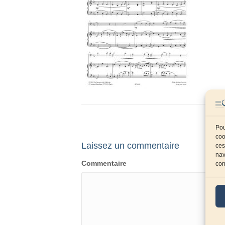
Pou
coo
Laissez un commentaire
ces
nav
Commentaire
con