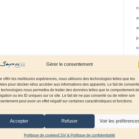
n
a
s
j
o
m
Gérer le consentement
a
f
r offrir les meilleures expériences, nous utilisons des technologies telles que les
kies pour stocker et/ou accéder aux informations des appareils. Le fait de consenti
d
 technologies nous permettra de traiter des données telles que le comportement d
igation ou les ID uniques sur ce site. Le fait de ne pas consentir ou de retirer son
o
sentement peut avoir un effet négatif sur certaines caractéristiques et fonctions.
s
j
Accepter
Refuser
Voir les préférence
a
Politique de cookies
CGV & Politique de confidentialité