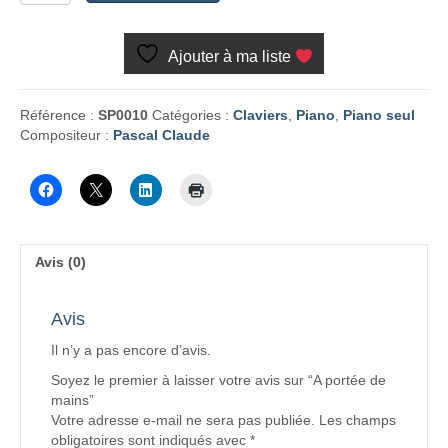
A
portée
Ajouter à ma liste
de
mains
Référence :
SP0010
Catégories :
Claviers
,
Piano
,
Piano seul
Compositeur :
Pascal Claude
Avis (0)
Avis
Il n’y a pas encore d’avis.
Soyez le premier à laisser votre avis sur “A portée de
mains”
Votre adresse e-mail ne sera pas publiée.
Les champs
obligatoires sont indiqués avec
*