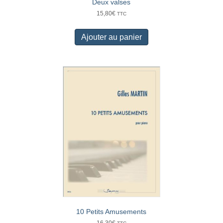
Deux valses
15,80
€
TTC
Ajouter au panier
10 Petits Amusements
16,30
€