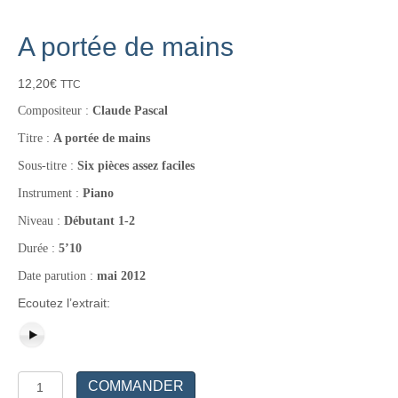
A portée de mains
12,20
€
TTC
Compositeur :
Claude Pascal
Titre :
A portée de mains
Sous-titre :
Six pièces assez faciles
Instrument :
Piano
Niveau :
Débutant 1-2
Durée :
5’10
Date parution :
mai 2012
Ecoutez l’extrait:
quantité
COMMANDER
de