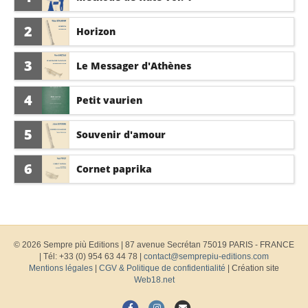
2
Horizon
3
Le Messager d'Athènes
4
Petit vaurien
5
Souvenir d'amour
6
Cornet paprika
© 2026 Sempre più Editions
|
87 avenue Secrétan 75019 PARIS - FRANCE
| Tél: +33 (0) 954 63 44 78 |
contact@semprepiu-editions.com
Mentions légales
|
CGV & Politique de confidentialité
| Création site
Web18.net
F
I
E