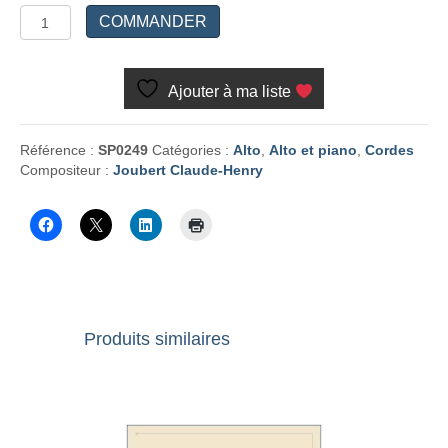
quantité
COMMANDER
de
Quatre
westerns
Ajouter à ma liste
IV.
La
Clémence
Référence :
SP0249
Catégories :
Alto
,
Alto et piano
,
Cordes
de
Compositeur :
Joubert Claude-Henry
Sitting
Bull
Produits similaires