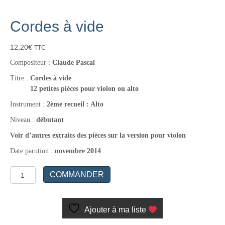
Cordes à vide
12,20
€
TTC
Compositeur :
Claude Pascal
Titre :
Cordes à vide
12 petites pièces pour violon ou alto
Instrument :
2ème recueil : Alto
Niveau :
débutant
Voir d’autres extraits des pièces sur la version pour violon
Date parution :
novembre 2014
quantité
COMMANDER
de
Cordes
à
Ajouter à ma liste
vide