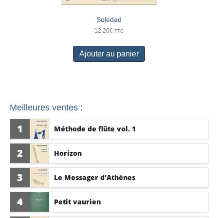
Soledad
12,20
€
TTC
Ajouter au panier
Meilleures ventes :
1
Méthode de flûte vol. 1
2
Horizon
3
Le Messager d'Athènes
4
Petit vaurien