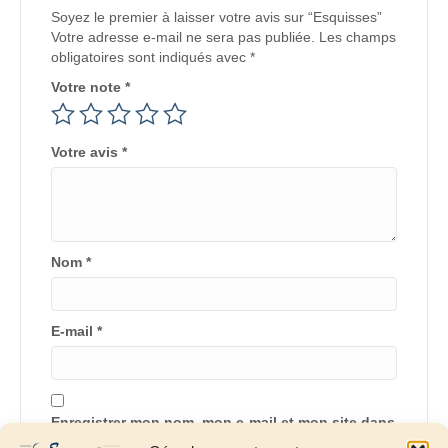
Soyez le premier à laisser votre avis sur “Esquisses”
Votre adresse e-mail ne sera pas publiée.
Les champs
obligatoires sont indiqués avec
*
Votre note
*
Votre avis
*
Nom
*
E-mail
*
Enregistrer mon nom, mon e-mail et mon site dans
le navigateur pour mon prochain commentaire.