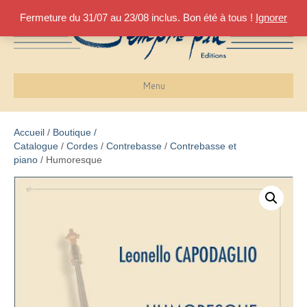
Fermeture du 31/07 au 23/08 inclus. Bon été à tous !
Ignorer
Menu
Accueil
/
Boutique /
Catalogue
/
Cordes
/
Contrebasse
/
Contrebasse et
piano
/ Humoresque