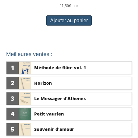
11,50
€
TTC
Ajouter au panier
Meilleures ventes :
1
Méthode de flûte vol. 1
2
Horizon
3
Le Messager d'Athènes
4
Petit vaurien
5
Souvenir d'amour