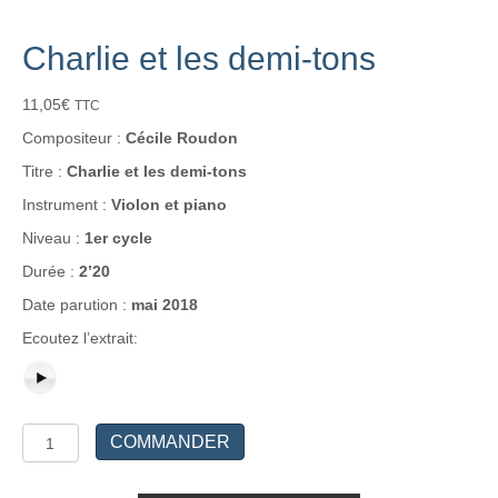
Charlie et les demi-tons
11,05
€
TTC
Compositeur :
Cécile Roudon
Titre :
Charlie et les demi-tons
Instrument :
Violon et piano
Niveau :
1er cycle
Durée :
2’20
Date parution :
mai 2018
Ecoutez l’extrait:
quantité
COMMANDER
de
Charlie