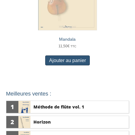
Mandala
11,50
€
TTC
Ajouter au panier
Meilleures ventes :
1
Méthode de flûte vol. 1
2
Horizon