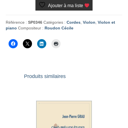
et
Ajouter à ma liste
les
demi-
tons
Référence :
SP0346
Catégories :
Cordes
,
Violon
,
Violon et
piano
Compositeur :
Roudon Cécile
Produits similaires