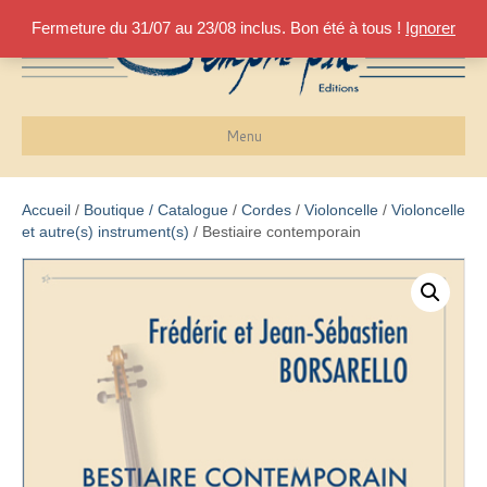
Fermeture du 31/07 au 23/08 inclus. Bon été à tous !
Ignorer
Menu
Accueil
/
Boutique / Catalogue
/
Cordes
/
Violoncelle
/
Violoncelle
et autre(s) instrument(s)
/ Bestiaire contemporain