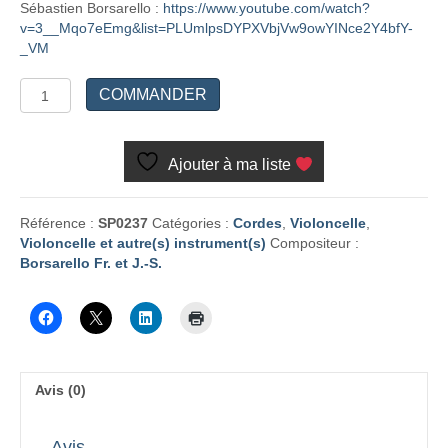
Sébastien Borsarello :
https://www.youtube.com/watch?
v=3__Mqo7eEmg&list=PLUmlpsDYPXVbjVw9owYINce2Y4bfY-
_VM
quantité
COMMANDER
de
Bestiaire
contemporain
Ajouter à ma liste
Référence :
SP0237
Catégories :
Cordes
,
Violoncelle
,
Violoncelle et autre(s) instrument(s)
Compositeur :
Borsarello Fr. et J.-S.
Avis (0)
Avis