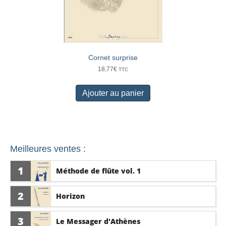
Cornet surprise
18,77
€
TTC
Ajouter au panier
Meilleures ventes :
1
Méthode de flûte vol. 1
2
Horizon
3
Le Messager d'Athènes