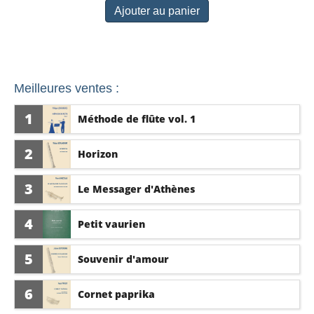
Ajouter au panier
Meilleures ventes :
1
Méthode de flûte vol. 1
2
Horizon
3
Le Messager d'Athènes
4
Petit vaurien
5
Souvenir d'amour
6
Cornet paprika