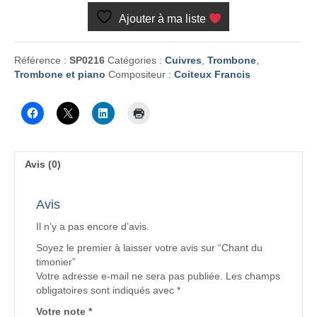
du
Ajouter à ma liste
timonier
Référence :
SP0216
Catégories :
Cuivres
,
Trombone
,
Trombone et piano
Compositeur :
Coiteux Francis
Avis (0)
Avis
Il n’y a pas encore d’avis.
Soyez le premier à laisser votre avis sur “Chant du
timonier”
Votre adresse e-mail ne sera pas publiée.
Les champs
obligatoires sont indiqués avec
*
Votre note
*