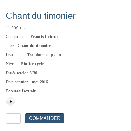
Chant du timonier
11,90
€
TTC
Compositeur :
Francis Coiteux
Titre :
Chant du timonier
Instrument :
Trombone et piano
Niveau :
Fin 1er cycle
Durée totale :
3’30
Date parution :
mai 2016
Ecoutez l’extrait:
quantité
COMMANDER
de
Chant