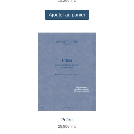
15,26
€
TTC
Ajouter au panier
Prière
28,80
€
TTC