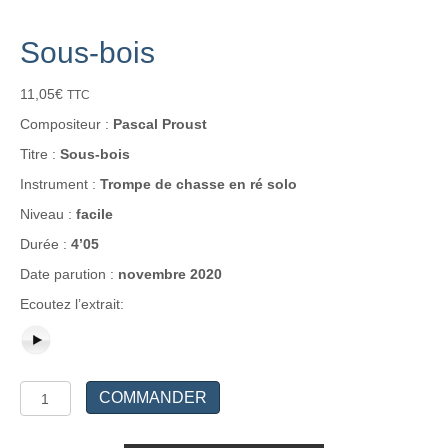
Sous-bois
11,05
€
TTC
Compositeur :
Pascal Proust
Titre :
Sous-bois
Instrument :
Trompe de chasse en ré solo
Niveau :
facile
Durée :
4’05
Date parution :
novembre 2020
Ecoutez l’extrait:
quantité
COMMANDER
de
Sous-