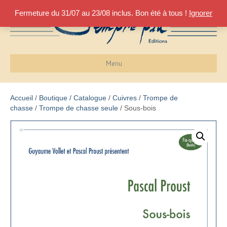
Fermeture du 31/07 au 23/08 inclus. Bon été à tous !
Ignorer
Menu
Accueil
/
Boutique / Catalogue
/
Cuivres
/
Trompe de
chasse
/
Trompe de chasse seule
/ Sous-bois