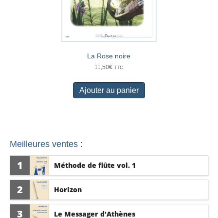
La Rose noire
11,50
€
TTC
Ajouter au panier
Meilleures ventes :
1
Méthode de flûte vol. 1
2
Horizon
3
Le Messager d'Athènes