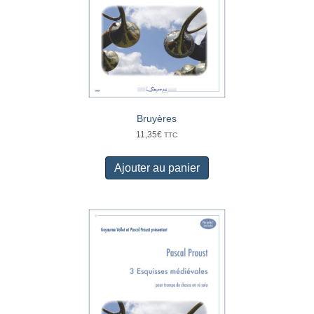
Bruyères
11,35
€
TTC
Ajouter au panier