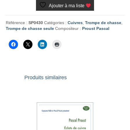
bois
Ajouter à ma liste
Référence :
SP0430
Catégories :
Cuivres
,
Trompe de chasse
,
Trompe de chasse seule
Compositeur :
Proust Pascal
Produits similaires