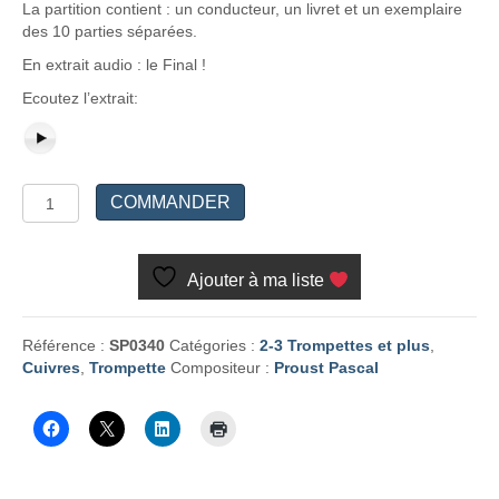
La partition contient : un conducteur, un livret et un exemplaire
des 10 parties séparées.
En extrait audio : le Final !
Ecoutez l’extrait:
quantité
COMMANDER
de
La
Barbe
Ajouter à ma liste
bleue
Référence :
SP0340
Catégories :
2-3 Trompettes et plus
,
Cuivres
,
Trompette
Compositeur :
Proust Pascal