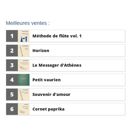
Meilleures ventes :
1
Méthode de flûte vol. 1
2
Horizon
3
Le Messager d'Athènes
4
Petit vaurien
5
Souvenir d'amour
6
Cornet paprika