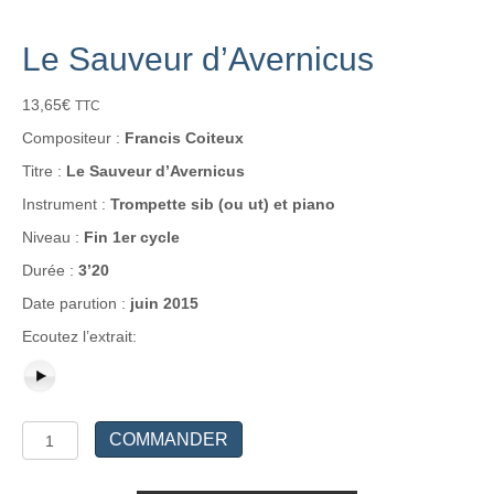
Le Sauveur d’Avernicus
13,65
€
TTC
Compositeur :
Francis Coiteux
Titre :
Le Sauveur d’Avernicus
Instrument :
Trompette sib (ou ut) et piano
Niveau :
Fin 1er cycle
Durée :
3’20
Date parution :
juin 2015
Ecoutez l’extrait:
quantité
COMMANDER
de
Le