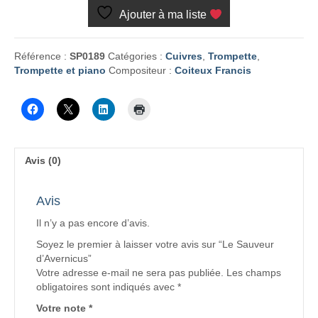
Sauveur
Ajouter à ma liste
d'Avernicus
Référence :
SP0189
Catégories :
Cuivres
,
Trompette
,
Trompette et piano
Compositeur :
Coiteux Francis
Avis (0)
Avis
Il n’y a pas encore d’avis.
Soyez le premier à laisser votre avis sur “Le Sauveur
d’Avernicus”
Votre adresse e-mail ne sera pas publiée.
Les champs
obligatoires sont indiqués avec
*
Votre note
*