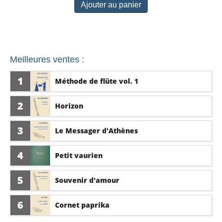
Ajouter au panier
Meilleures ventes :
1
Méthode de flûte vol. 1
2
Horizon
3
Le Messager d'Athènes
4
Petit vaurien
5
Souvenir d'amour
6
Cornet paprika