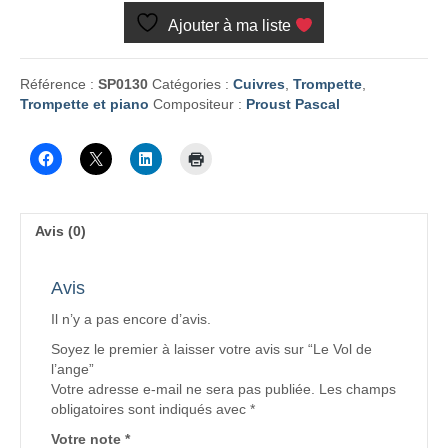
Vol
Ajouter à ma liste
de
l'ange
Référence :
SP0130
Catégories :
Cuivres
,
Trompette
,
Trompette et piano
Compositeur :
Proust Pascal
Avis (0)
Avis
Il n’y a pas encore d’avis.
Soyez le premier à laisser votre avis sur “Le Vol de
l’ange”
Votre adresse e-mail ne sera pas publiée.
Les champs
obligatoires sont indiqués avec
*
Votre note
*