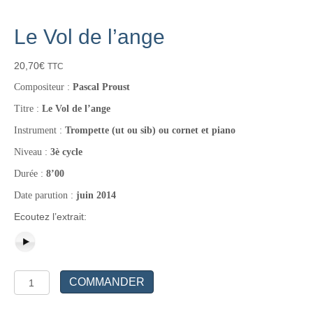
Le Vol de l’ange
20,70
€
TTC
Compositeur :
Pascal Proust
Titre :
Le Vol de l’ange
Instrument :
Trompette (ut ou sib) ou cornet et piano
Niveau :
3è cycle
Durée :
8’00
Date parution :
juin 2014
Ecoutez l’extrait:
quantité
COMMANDER
de
Le