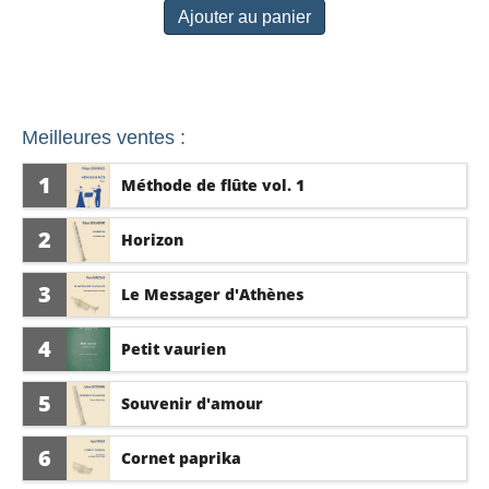
Ajouter au panier
Meilleures ventes :
1
Méthode de flûte vol. 1
2
Horizon
3
Le Messager d'Athènes
4
Petit vaurien
5
Souvenir d'amour
6
Cornet paprika