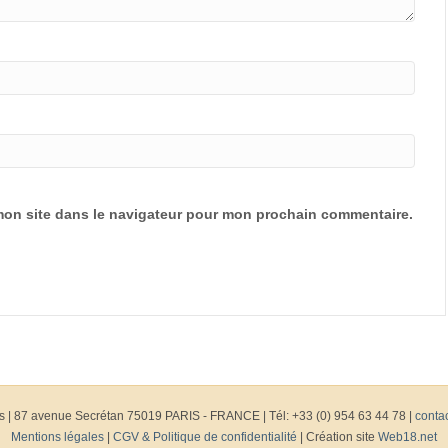
mon site dans le navigateur pour mon prochain commentaire.
s
|
87 avenue Secrétan 75019 PARIS - FRANCE | Tél: +33 (0) 954 63 44 78 |
conta
Mentions légales
|
CGV & Politique de confidentialité
| Création site
Web18.net