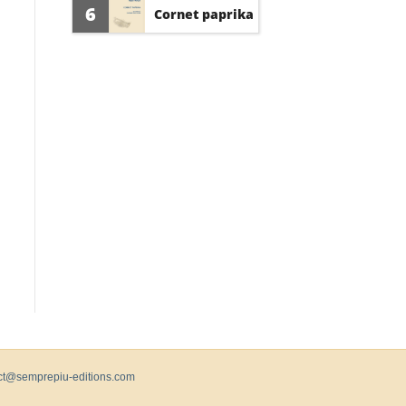
d'amour
6
Cornet paprika
ct@semprepiu-editions.com