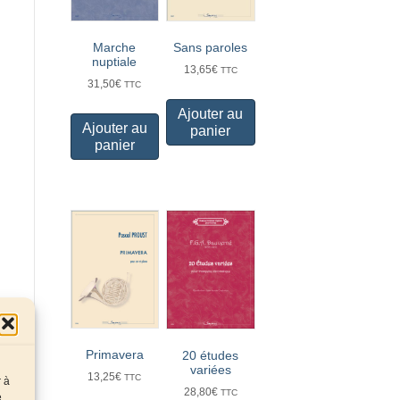
Marche
Sans paroles
nuptiale
13,65
€
TTC
31,50
€
TTC
Ajouter au
Ajouter au
panier
panier
Primavera
20 études
variées
13,25
€
TTC
r à
28,80
€
TTC
e