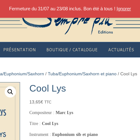
Fermeture du 31/07 au 23/08 inclus. Bon été à tous !
Ignorer
PRÉSENTATION
BOUTIQUE / CATALOGUE
ACTUALITÉS
a/Euphonium/Saxhorn
/
Tuba/Euphonium/Saxhorn et piano
/ Cool Lys
Cool Lys
13,65
€
TTC
Compositeur :
Marc Lys
Titre :
Cool Lys
Instrument :
Euphonium sib et piano