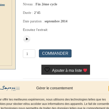
Niveau :
Fin 2ème cycle
Durée :
2’45
Date parution :
septembre 2014
Ecoutez l’extrait:
quantité
COMMANDER
de
Cool
Lys
Ajouter à ma liste
Référence :
SP0139
Catégories :
Cuivres
,
Gérer le consentement
Tuba/Euphonium/Saxhorn
,
Tuba/Euphonium/Saxhorn et piano
Compositeur :
r offrir les meilleures expériences, nous utilisons des technologies telles que les
Lys Marc
kies pour stocker et/ou accéder aux informations des appareils. Le fait de consenti
 technologies nous permettra de traiter des données telles que le comportement d