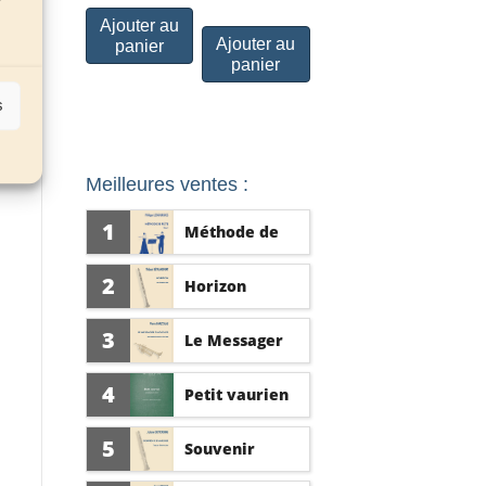
Ajouter au
Ajouter au
panier
panier
s
Meilleures ventes :
1
Méthode de
flûte vol. 1
2
Horizon
3
Le Messager
d'Athènes
4
Petit vaurien
5
Souvenir