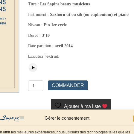
Titre :
Les Sapins beaux musiciens
Instrument :
Saxhorn ut ou sib (ou euphonium) et piano
Niveau :
Fin 1er cycle
Durée :
3’10
Date parution :
avril 2014
Ecoutez l’extrait:
quantité
COMMANDER
de
Les
Sapins
Ajouter à ma liste
beaux
Gérer le consentement
musiciens
Référence :
SP0115
Catégories :
Cuivres
,
Tuba/Euphonium/Saxhorn
,
r offrir les meilleures expériences, nous utilisons des technologies telles que les