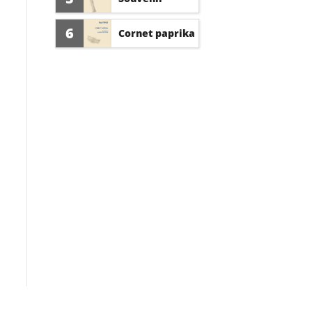
d'amour
6
Cornet paprika