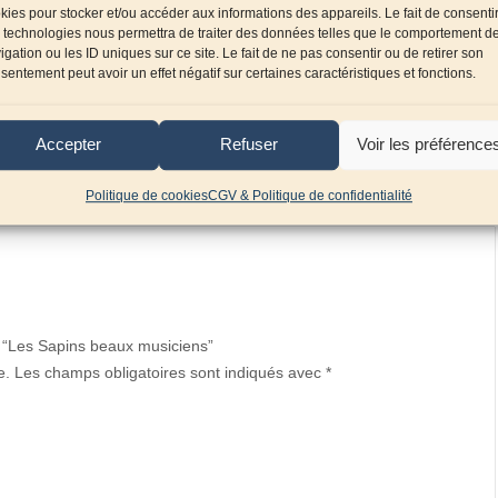
kies pour stocker et/ou accéder aux informations des appareils. Le fait de consenti
Tuba/Euphonium/Saxhorn et piano
Compositeur :
 technologies nous permettra de traiter des données telles que le comportement d
Proust Pascal
igation ou les ID uniques sur ce site. Le fait de ne pas consentir ou de retirer son
sentement peut avoir un effet négatif sur certaines caractéristiques et fonctions.
Accepter
Refuser
Voir les préférence
Politique de cookies
CGV & Politique de confidentialité
ur “Les Sapins beaux musiciens”
e.
Les champs obligatoires sont indiqués avec
*