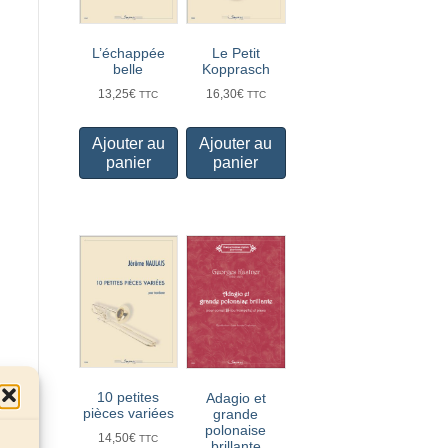
L’échappée
Le Petit
belle
Kopprasch
13,25
€
16,30
€
TTC
TTC
Ajouter au
Ajouter au
panier
panier
10 petites
Adagio et
pièces variées
grande
polonaise
14,50
€
TTC
brillante