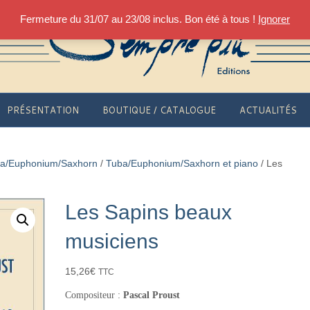
Fermeture du 31/07 au 23/08 inclus. Bon été à tous !
Ignorer
PRÉSENTATION
BOUTIQUE / CATALOGUE
ACTUALITÉS
a/Euphonium/Saxhorn
/
Tuba/Euphonium/Saxhorn et piano
/ Les
Les Sapins beaux
musiciens
15,26
€
TTC
Compositeur :
Pascal Proust