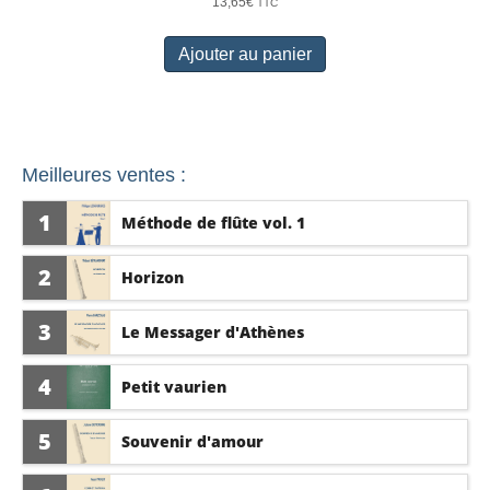
13,65
€
TTC
Ajouter au panier
Meilleures ventes :
1
Méthode de flûte vol. 1
2
Horizon
3
Le Messager d'Athènes
4
Petit vaurien
5
Souvenir d'amour