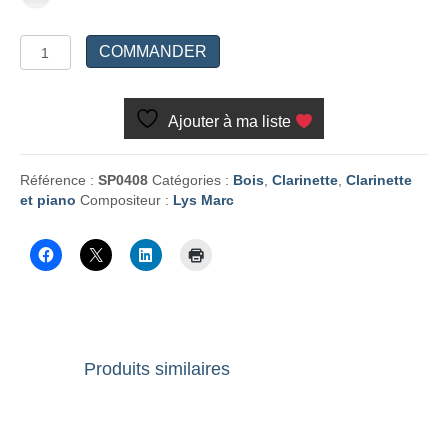
quantité
COMMANDER
de
Songe
et
Ajouter à ma liste
caprices
de
C.
Référence :
SP0408
Catégories :
Bois
,
Clarinette
,
Clarinette
et piano
Compositeur :
Lys Marc
Produits similaires