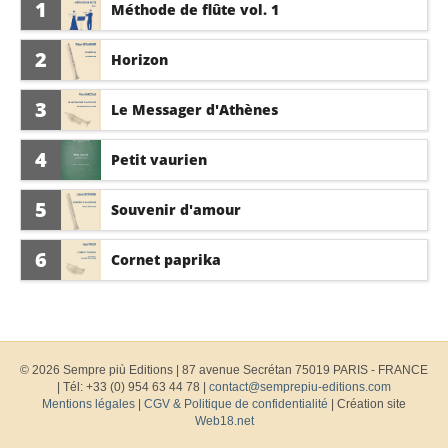
1
Méthode de flûte vol. 1
2
Horizon
3
Le Messager d'Athènes
4
Petit vaurien
5
Souvenir d'amour
6
Cornet paprika
© 2026 Sempre più Editions
|
87 avenue Secrétan 75019 PARIS - FRANCE
| Tél: +33 (0) 954 63 44 78 |
contact@semprepiu-editions.com
Mentions légales
|
CGV & Politique de confidentialité
| Création site
Web18.net