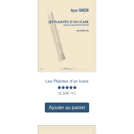
Les Plaintes d’un Icare
Note
11,50
€
TTC
5.00
sur 5
Ajouter au panier