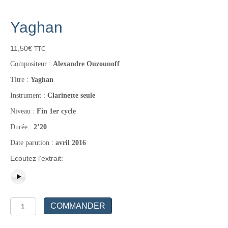
Yaghan
11,50
€
TTC
Compositeur :
Alexandre Ouzounoff
Titre :
Yaghan
Instrument :
Clarinette seule
Niveau :
Fin 1er cycle
Durée :
2’20
Date parution :
avril 2016
Ecoutez l’extrait:
quantité
COMMANDER
de
Yaghan