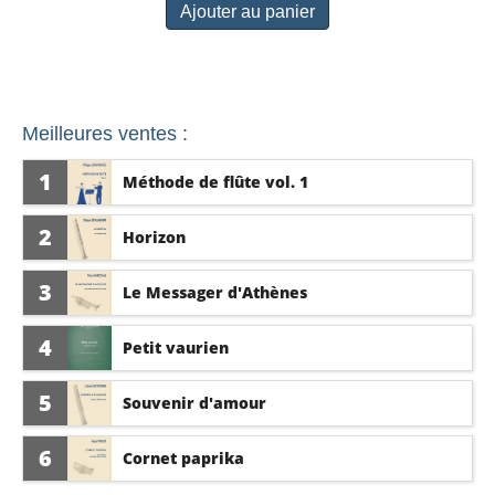
Ajouter au panier
Meilleures ventes :
1
Méthode de flûte vol. 1
2
Horizon
3
Le Messager d'Athènes
4
Petit vaurien
5
Souvenir d'amour
6
Cornet paprika