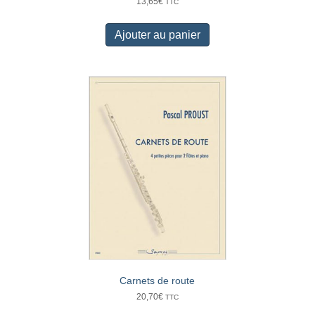
13,65
€
TTC
Ajouter au panier
Carnets de route
20,70
€
TTC