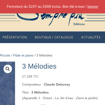
Fermeture du 31/07 au 23/08 inclus. Bon été à tous !
Ignorer
PRÉSENTATION
BOUTIQUE / CATALOGUE
ACTUALITÉS
 Piccolo
/
Flûte et piano
/ 3 Mélodies
3 Mélodies
17,15
€
TTC
Compositeur :
Claude Debussy
Titre :
3 Mélodies
(
Aquarelle 1 : Green
;
Le Jet d’eau
;
Dans le jardin
)