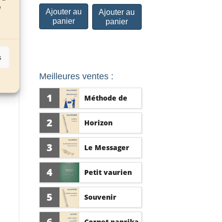
e
Ajouter au
Ajouter au
panier
panier
s
Meilleures ventes :
1
Méthode de
flûte vol. 1
2
Horizon
3
Le Messager
d'Athènes
4
Petit vaurien
5
Souvenir
d'amour
6
Cornet paprika