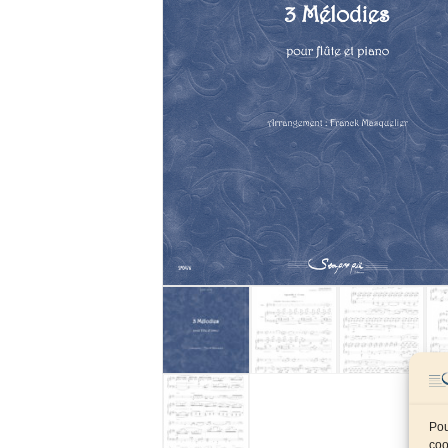
Pou
coo