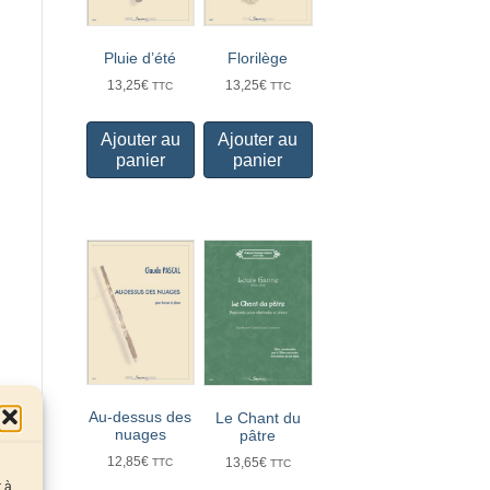
Pluie d’été
Florilège
13,25
€
13,25
€
TTC
TTC
Ajouter au
Ajouter au
panier
panier
Au-dessus des
Le Chant du
nuages
pâtre
12,85
€
13,65
€
TTC
TTC
r à