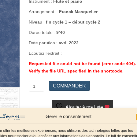
Instrument :
Flûte et piano
Arrangement :
Franck Masquelier
Niveau :
fin cycle 1 – début cycle 2
Durée totale :
9’40
Date parution :
avril 2022
Ecoutez l’extrait :
Requested file could not be found (error code 404).
Verify the file URL specified in the shortcode.
quantité
COMMANDER
de
3
Mélodies
Ajouter à ma liste
Gérer le consentement
Référence :
SP0476
Catégories :
Bois
,
Flûte /
r offrir les meilleures expériences, nous utilisons des technologies telles que les
Piccolo
,
Flûte et piano
Compositeur :
Debussy
kies pour stocker et/ou accéder aux informations des appareils. Le fait de consenti