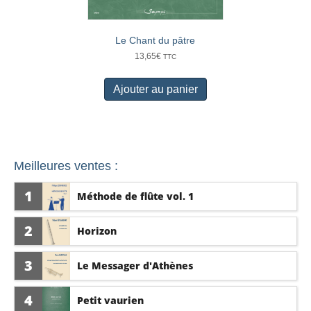
Le Chant du pâtre
13,65
€
TTC
Ajouter au panier
Meilleures ventes :
1
Méthode de flûte vol. 1
2
Horizon
3
Le Messager d'Athènes
4
Petit vaurien