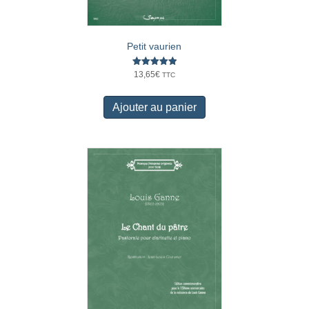
Petit vaurien
Note
13,65
€
TTC
5.00
sur 5
Ajouter au panier