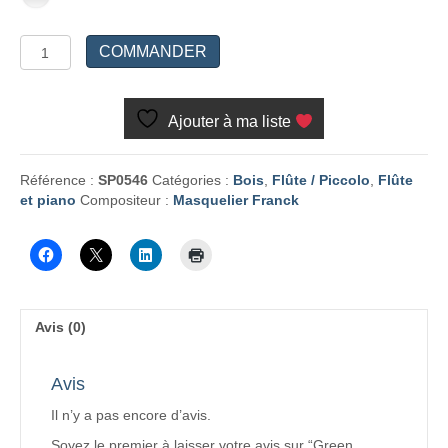
quantité
COMMANDER
de
Green
tango
Ajouter à ma liste
Référence :
SP0546
Catégories :
Bois
,
Flûte / Piccolo
,
Flûte
et piano
Compositeur :
Masquelier Franck
Avis (0)
Avis
Il n’y a pas encore d’avis.
Soyez le premier à laisser votre avis sur “Green